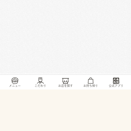
/
/
/
/
トップ
お店・ サービス
埼玉県
川口市
西新井宿396-5
メニュー
こだわり
お店を探す
お持ち帰り
公式アプリ