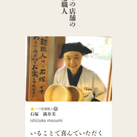
人
こ
の
店
舗
の
麺
職
一つ星麺職人
石塚 満寿美
ishizuka masumi
いることで喜んでいただく