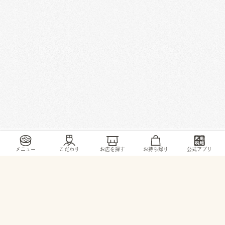
/
/
/
/
トップ
お店・ サービス
埼玉県
川口市
中青木2-20-3
メニュー
こだわり
お店を探す
お持ち帰り
公式アプリ