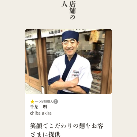
こ
の
店
舗
の
麺
職
一つ星麺職人
千葉 明
chiba akira
笑顔でこだわりの麺をお客
さまに提供