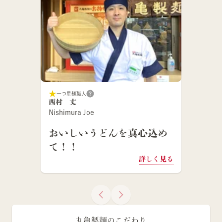
一つ星麺職人
西村 丈
Nishimura Joe
おいしいうどんを真心込め
て！！
詳しく見る
丸亀製麺のこだわり