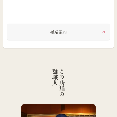
経路案内
人
こ
の
店
舗
の
麺
職