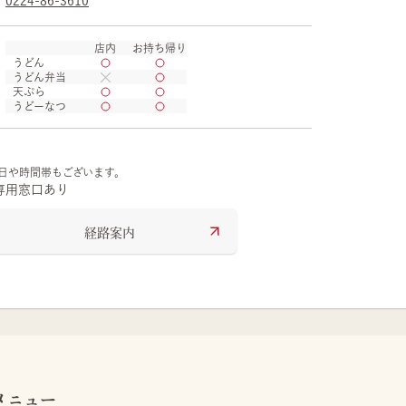
0224-86-3610
店内
お持ち帰り
うどん
うどん弁当
天ぷら
うどーなつ
の日や時間帯もございます。
専用窓口あり
経路案内
メニュー