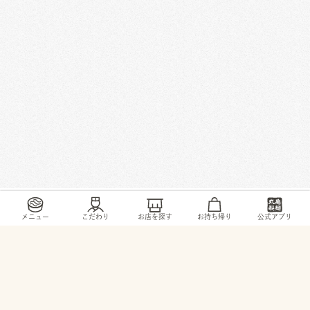
/
/
/
/
トップ
お店・ サービス
石川県
小松市
清六町315
メニュー
こだわり
お店を探す
お持ち帰り
公式アプリ