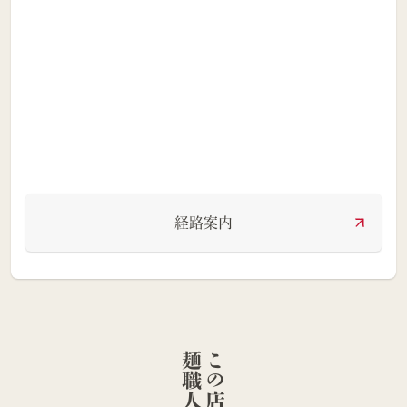
経路案内
人
こ
の
店
舗
の
麺
職