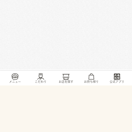
/
/
/
/
トップ
お店・ サービス
岩手県
盛岡市
津志田南1丁目1-10
メニュー
こだわり
お店を探す
お持ち帰り
公式アプリ