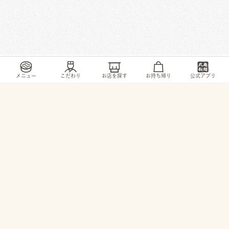
/
/
/
/
トップ
お店・ サービス
福島県
いわき市
小名浜字辰巳町79番地
メニュー
こだわり
お店を探す
お持ち帰り
公式アプリ
© 2026 TORIDOLL Holdings Corporation.