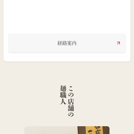
経路案内
人
こ
の
店
舗
の
麺
職