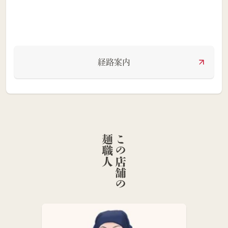
経路案内
人
こ
の
店
舗
の
麺
職