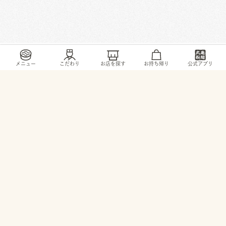
/
/
/
/
トップ
お店・ サービス
愛知県
稲沢市
天池五反田町1
メニュー
こだわり
お店を探す
お持ち帰り
公式アプリ
© 2026 TORIDOLL Holdings Corporation.