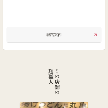
経路案内
人
こ
の
店
舗
の
麺
職