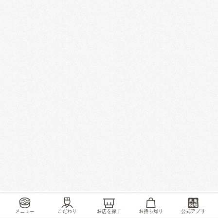
/
/
/
/
トップ
お店・ サービス
静岡県
静岡市
中野新田324-8
メニュー
こだわり
お店を探す
お持ち帰り
公式アプリ