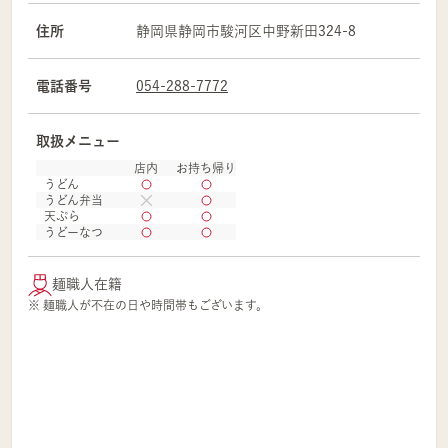
住所
静岡県
静岡市
駿河区
中野新田324-8
電話番号
054-288-7772
取扱メニュー
店内
お持ち帰り
うどん
うどん弁当
天ぷら
うどーなつ
麺職人在籍
※ 麺職人が不在の日や時間帯もございます。