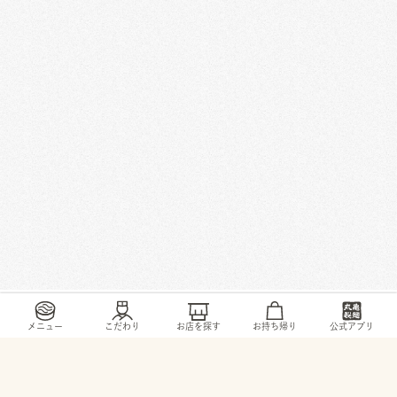
/
/
/
/
トップ
お店・ サービス
東京都
昭島市
郷地町3-1-3
メニュー
こだわり
お店を探す
お持ち帰り
公式アプリ