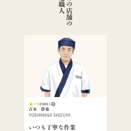
人
こ
の
店
舗
の
麺
職
一つ星麺職人
吉永 静也
YOSHINAGA SHIZUYA
いつも丁寧な作業