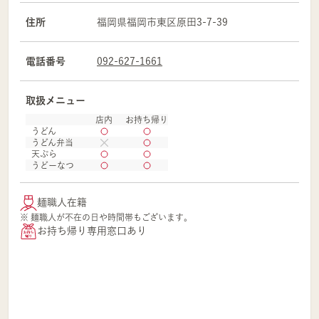
住所
福岡県
福岡市
東区
原田3-7-39
電話番号
092-627-1661
取扱メニュー
店内
お持ち帰り
うどん
うどん弁当
天ぷら
うどーなつ
麺職人在籍
※ 麺職人が不在の日や時間帯もございます。
お持ち帰り専用窓口あり