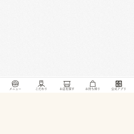
/
/
/
/
トップ
お店・ サービス
群馬県
前橋市
西片貝町4-13-23
メニュー
こだわり
お店を探す
お持ち帰り
公式アプリ