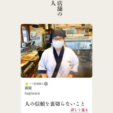
こ
の
店
舗
の
麺
職
一つ星麺職人
萩原
hagiwara
人の信頼を裏切らないこと
詳しく見る