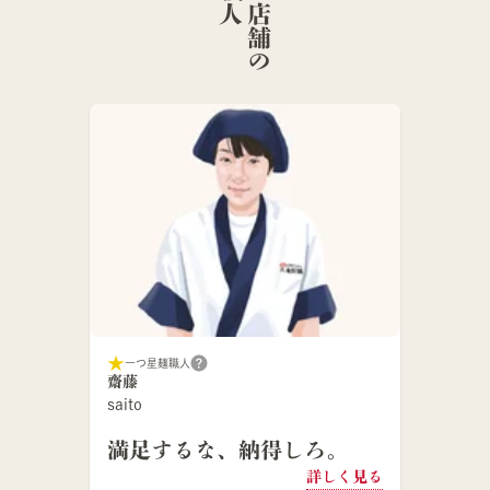
こ
の
店
舗
の
麺
職
一つ星麺職人
齋藤
saito
満足するな、納得しろ。
詳しく見る