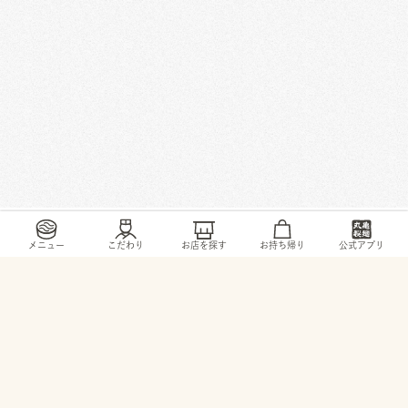
/
/
/
/
トップ
お店・ サービス
滋賀県
大津市
丸の内町11-6
メニュー
こだわり
お店を探す
お持ち帰り
公式アプリ