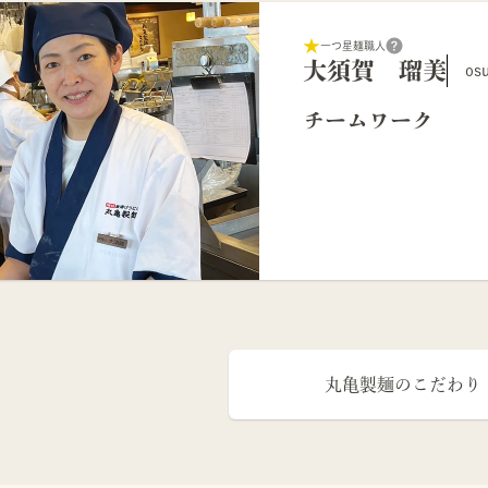
一つ星麺職人
大須賀 瑠美
os
チームワーク
丸亀製麺のこだわり