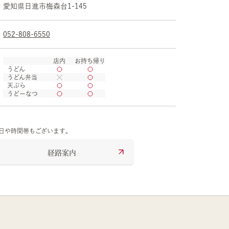
愛知県
日進市
梅森台1-145
052-808-6550
店内
お持ち帰り
うどん
うどん弁当
天ぷら
うどーなつ
の日や時間帯もございます。
経路案内