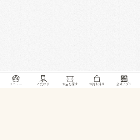
/
/
/
/
トップ
お店・ サービス
愛知県
知多郡
東浦町大字緒川字下出口7-1
メニュー
こだわり
お店を探す
お持ち帰り
公式アプリ