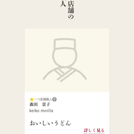
こ
の
店
舗
の
麺
職
一つ星麺職人
森田 景子
keiko morita
おいしいうどん
詳しく見る