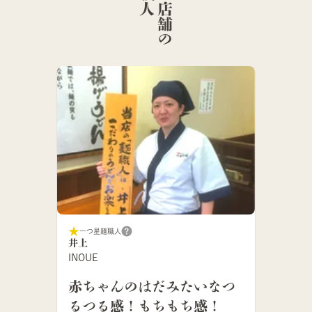
こ
の
店
舗
の
麺
職
一つ星麺職人
井上
INOUE
赤ちゃんのはだみたいなつ
るつる感！もちもち感！