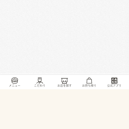
/
/
/
/
トップ
お店・ サービス
神奈川県
足柄上郡
大井町上大井255-1
メニュー
こだわり
お店を探す
お持ち帰り
公式アプリ