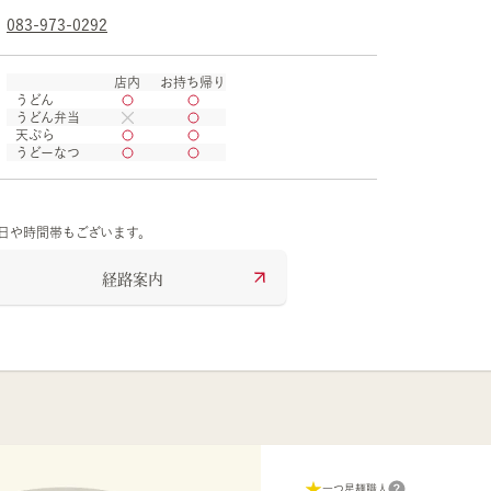
083-973-0292
店内
お持ち帰り
うどん
うどん弁当
天ぷら
うどーなつ
の日や時間帯もございます。
経路案内
一つ星麺職人