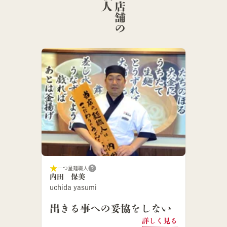
こ
の
店
舗
の
麺
職
一つ星麺職人
内田 保美
uchida yasumi
出きる事への妥協をしない
詳しく見る