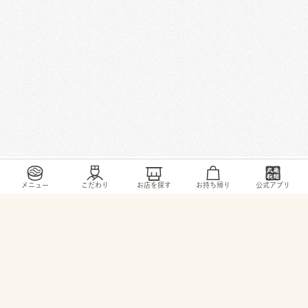
/
/
/
/
トップ
お店・ サービス
栃木県
鹿沼市
緑町1-1-16
メニュー
こだわり
お店を探す
お持ち帰り
公式アプリ