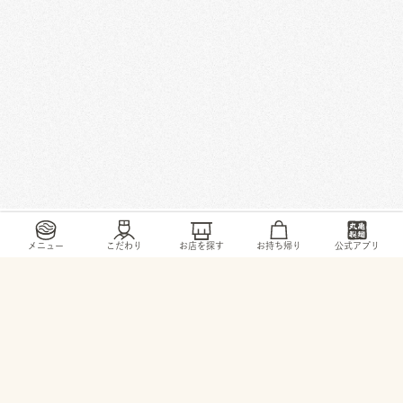
/
/
/
/
トップ
お店・ サービス
大阪府
堺市
東浅香山町4丁1-12
メニュー
こだわり
お店を探す
お持ち帰り
公式アプリ