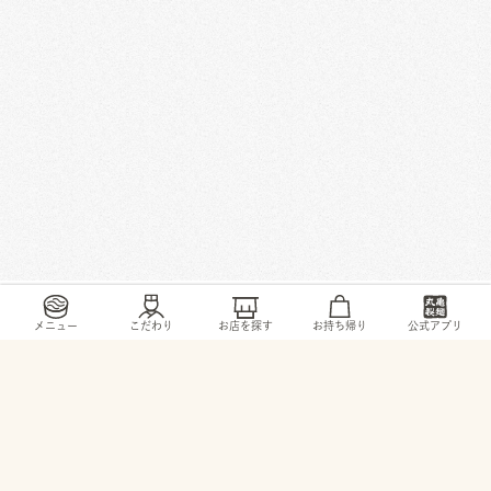
/
/
/
/
トップ
お店・ サービス
岡山県
玉野市
宇野1-21-22
メニュー
こだわり
お店を探す
お持ち帰り
公式アプリ