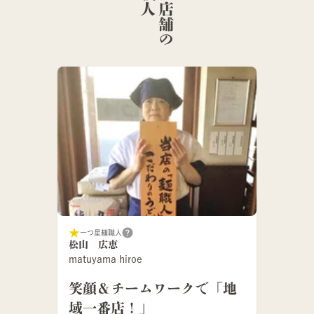
こ
の
店
舗
の
麺
職
一つ星麺職人
松山 広恵
matuyama hiroe
笑顔＆チームワークで「地
域一番店！」