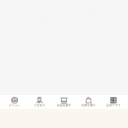
/
/
/
/
トップ
お店・ サービス
北海道
札幌市
美しが丘4条6-1-15
メニュー
こだわり
お店を探す
お持ち帰り
公式アプリ