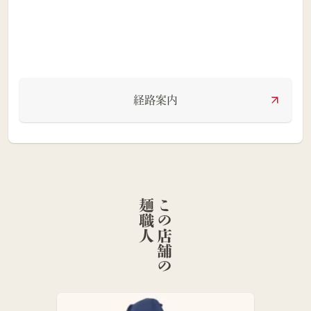
経路案内
人
こ
の
店
舗
の
麺
職