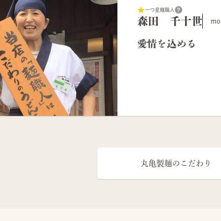
一つ星麺職人
森田 千十世
mor
愛情を込める
丸亀製麺のこだわり