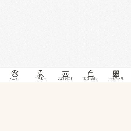
/
/
/
/
トップ
お店・ サービス
長崎県
西彼杵郡
時津町久留里郷247-1
メニュー
こだわり
お店を探す
お持ち帰り
公式アプリ