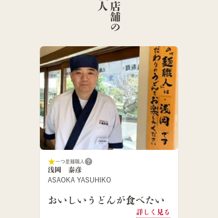
こ
の
店
舗
の
麺
職
一つ星麺職人
浅岡 泰彦
ASAOKA YASUHIKO
おいしいうどんが食べたい
詳しく見る