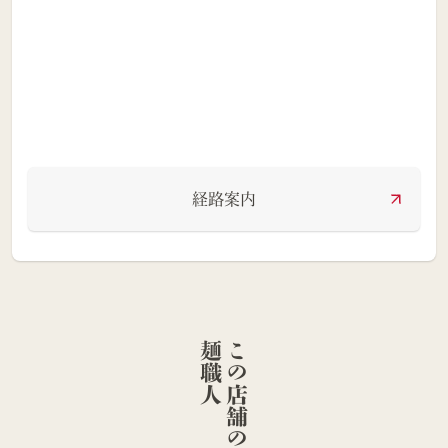
経路案内
人
こ
の
店
舗
の
麺
職