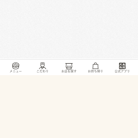
/
/
/
/
トップ
お店・ サービス
千葉県
千葉市
園生町956-10
メニュー
こだわり
お店を探す
お持ち帰り
公式アプリ
© 2026 TORIDOLL Holdings Corporation.