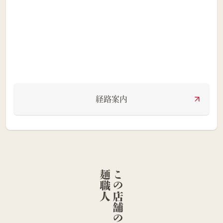
経路案内
人
こ
の
店
舗
の
麺
職