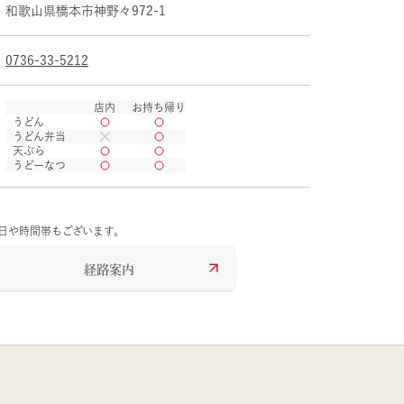
和歌山県
橋本市
神野々972-1
0736-33-5212
店内
お持ち帰り
うどん
うどん弁当
天ぷら
うどーなつ
の日や時間帯もございます。
経路案内