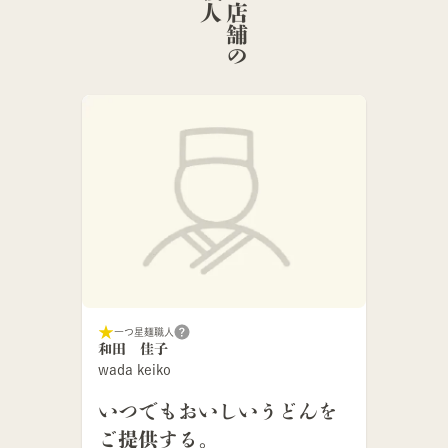
こ
の
店
舗
の
麺
職
一つ星麺職人
和田 佳子
wada keiko
いつでもおいしいうどんを
ご提供する。