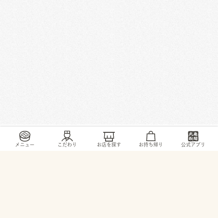
/
/
/
/
トップ
お店・ サービス
千葉県
千葉市
みつわ台2-14-7
メニュー
こだわり
お店を探す
お持ち帰り
公式アプリ