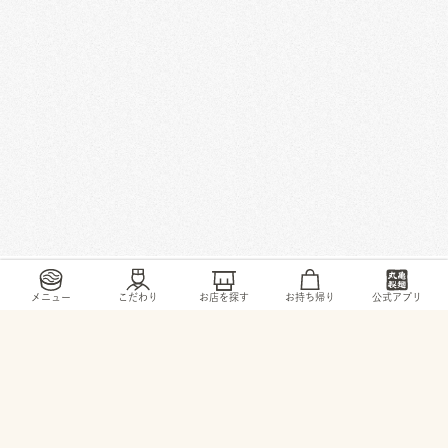
/
/
/
/
トップ
お店・ サービス
新潟県
新潟市
紫竹山1-3-6
メニュー
こだわり
お店を探す
お持ち帰り
公式アプリ