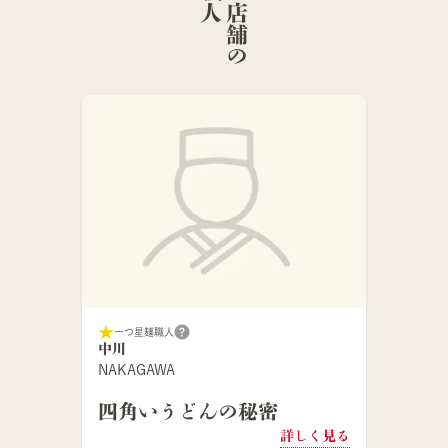
こ
の
店
舗
の
麺
職
一つ星麺職人
中川
NAKAGAWA
四角いうどんの秘密
詳しく見る