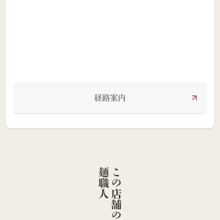
経路案内
人
こ
の
店
舗
の
麺
職