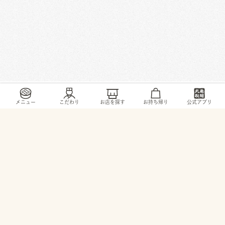
/
/
/
/
トップ
お店・ サービス
愛知県
常滑市
虹の丘4丁目27番地
メニュー
こだわり
お店を探す
お持ち帰り
公式アプリ
© 2026 TORIDOLL Holdings Corporation.