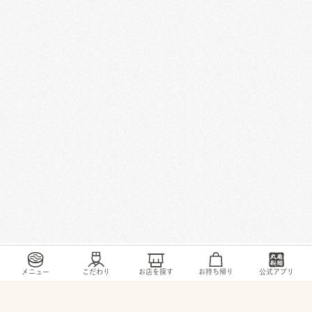
/
/
/
/
トップ
お店・ サービス
広島県
広島市
利松2-17-4
メニュー
こだわり
お店を探す
お持ち帰り
公式アプリ