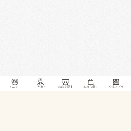
/
/
/
/
トップ
お店・ サービス
京都府
亀岡市
千代川町小林下戸30-3
メニュー
こだわり
お店を探す
お持ち帰り
公式アプリ