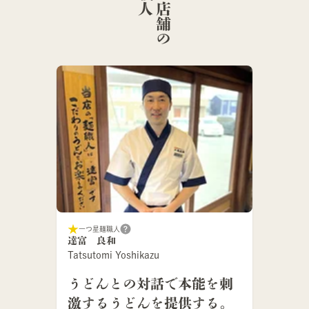
こ
の
店
舗
の
麺
職
一つ星麺職人
達富 良和
Tatsutomi Yoshikazu
うどんとの対話で本能を刺
激するうどんを提供する。