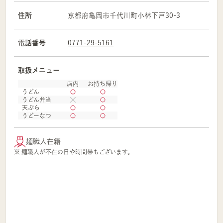
住所
京都府
亀岡市
千代川町小林下戸30-3
電話番号
0771-29-5161
取扱メニュー
店内
お持ち帰り
うどん
うどん弁当
天ぷら
うどーなつ
麺職人在籍
※ 麺職人が不在の日や時間帯もございます。