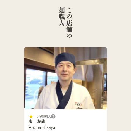
人
こ
の
店
舗
の
麺
職
一つ星麺職人
東 寿哉
Azuma Hisaya