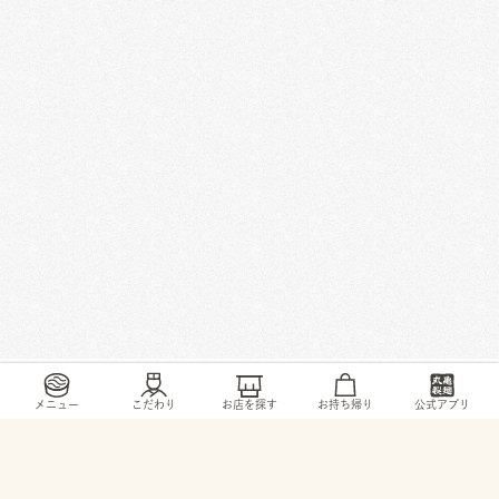
/
/
/
/
トップ
お店・ サービス
和歌山県
岩出市
西野25
メニュー
こだわり
お店を探す
お持ち帰り
公式アプリ