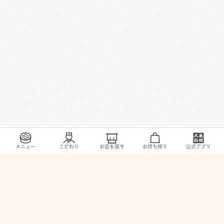
/
/
/
/
トップ
お店・ サービス
栃木県
小山市
駅南町6-28-12
メニュー
こだわり
お店を探す
お持ち帰り
公式アプリ