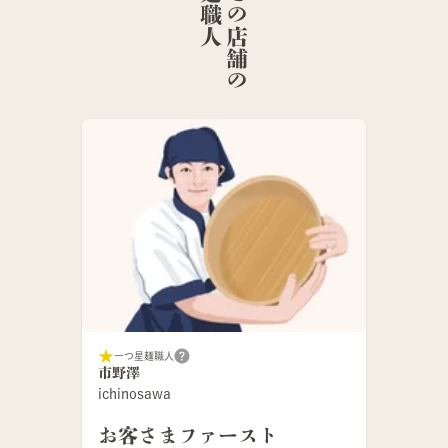
人
こ
の
店
舗
の
麺
職
一つ星麺職人
市野澤
ichinosawa
お客さまファースト