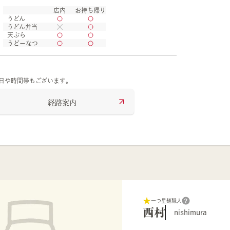
店内
お持ち帰り
うどん
うどん弁当
天ぷら
うどーなつ
の日や時間帯もございます。
経路案内
一つ星麺職人
西村
nishimura