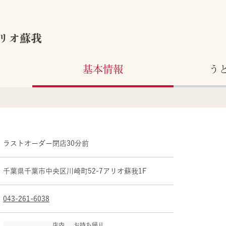
リオ蘇我
基本情報
う
ラストオーダー閉店30分前
千葉県
千葉市
中央区
川崎町52-7
アリオ蘇我1F
043-261-6038
店内
お持ち帰り