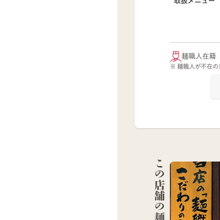
取扱メニュー
麺職人在籍
※ 麺職人が不在
この店舗の麺職人