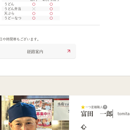
うどん
うどん弁当
天ぷら
うどーなつ
の日や時間帯もございます。
経路案内
一つ星麺職人
富田 一郎
tomita
心