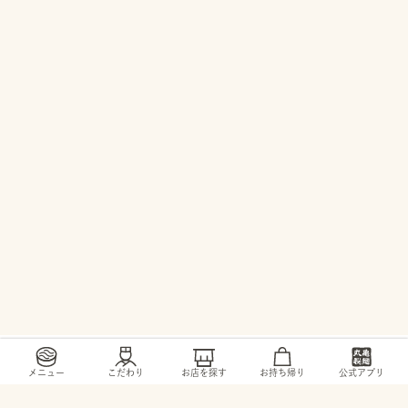
/
/
/
トップ
お店・ サービス
長野県
塩尻市
メニュー
こだわり
お店を探す
お持ち帰り
公式アプリ