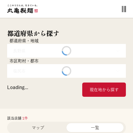
都道府県から探す
都道府県・地域
長野県
市区町村・都市
塩尻市
Loading...
現在地から探す
該当店舗
1
件
マップ
一覧