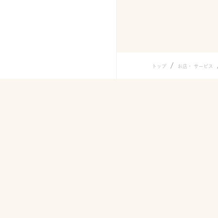
/
トップ
お店・ サービス
メニュー
うどん
シェイクう
うどん弁当
天ぷら