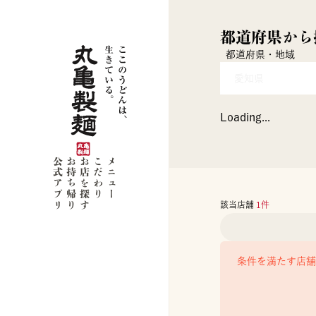
都道府県から
都道府県・地域
愛知県
Loading...
公式アプリ
お持ち帰り
お店を探す
こだわり
メニュー
該当店舗
1
件
条件を満たす店舗