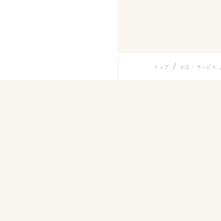
/
トップ
お店・ サービス
メニュー
うどん
シェイクう
うどん弁当
天ぷら