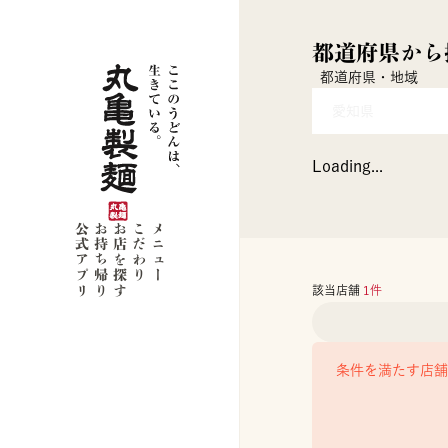
都道府県から
都道府県・地域
愛知県
Loading...
公式アプリ
お持ち帰り
お店を探す
こだわり
メニュー
該当店舗
1
件
条件を満たす店舗