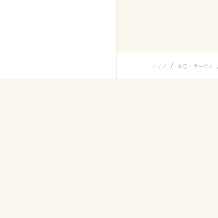
/
トップ
お店・ サービス
メニュー
うどん
シェイクう
うどん弁当
天ぷら