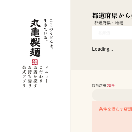
都道府県から
都道府県・地域
北海道
Loading...
公式アプリ
お持ち帰り
お店を探す
こだわり
メニュー
該当店舗
28
件
条件を満たす店舗